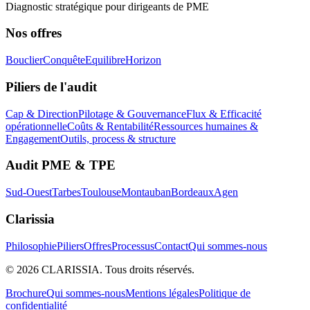
Diagnostic stratégique pour dirigeants de PME
Nos offres
Bouclier
Conquête
Equilibre
Horizon
Piliers de l'audit
Cap & Direction
Pilotage & Gouvernance
Flux & Efficacité
opérationnelle
Coûts & Rentabilité
Ressources humaines &
Engagement
Outils, process & structure
Audit PME & TPE
Sud-Ouest
Tarbes
Toulouse
Montauban
Bordeaux
Agen
Clarissia
Philosophie
Piliers
Offres
Processus
Contact
Qui sommes-nous
©
2026
CLARISSIA. Tous droits réservés.
Brochure
Qui sommes-nous
Mentions légales
Politique de
confidentialité