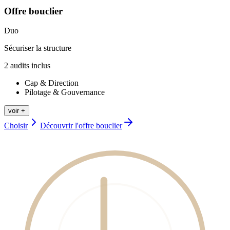
Offre bouclier
Duo
Sécuriser la structure
2
audit
s
inclus
Cap & Direction
Pilotage & Gouvernance
voir +
Choisir
Découvrir l'offre
bouclier